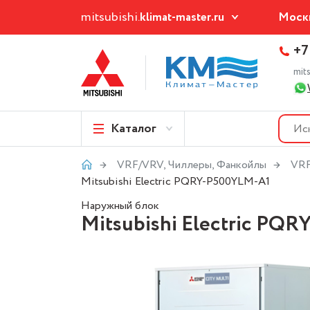
mitsubishi.
klimat-master.ru
Моск
+7
mit
Каталог
VRF/VRV, Чиллеры, Фанкойлы
VRF
Mitsubishi Electric PQRY-P500YLM-A1
Наружный блок
Mitsubishi Electric PQ