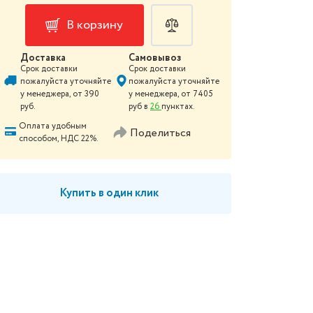
В корзину
Доставка
Самовывоз
Срок доставки
Срок доставки
пожалуйста уточняйте
пожалуйста уточняйте
у менеджера
, от
390
у менеджера
, от
7405
руб.
руб в
26
пунктах.
Оплата удобным
Поделиться
способом, НДС 22%.
Купить в один клик