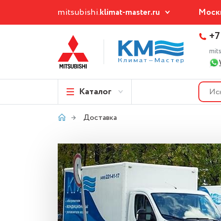
mitsubishi.
klimat-master.ru
Моск
+7
mit
Каталог
Доставка