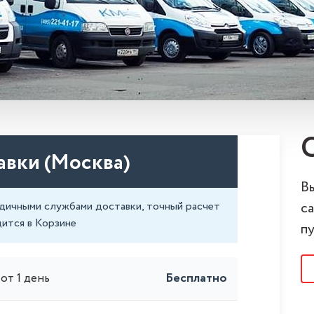
вки (Москва)
В
дичными службами доставки, точный расчет
с
дится в Корзине
п
Бесплатно
от 1 день