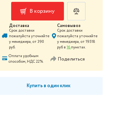
В корзину
Доставка
Самовывоз
Срок доставки
Срок доставки
пожалуйста уточняйте
пожалуйста уточняйте
у менеджера
, от
390
у менеджера
, от
19518
руб.
руб в
16
пунктах.
Оплата удобным
Поделиться
способом, НДС 22%.
Купить в один клик