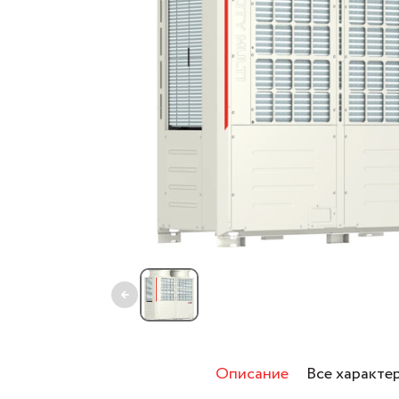
←
Описание
Все характе