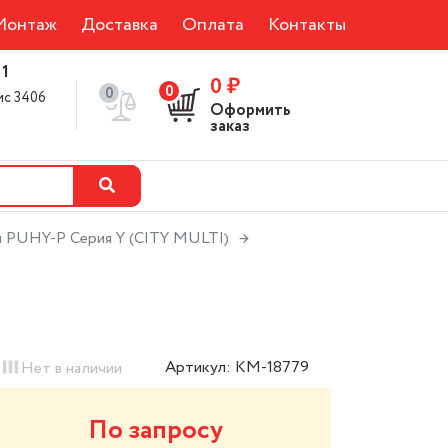
Монтаж
Доставка
Оплата
Контакты
 1
0 ₽
0
0
фис 3406
Оформить
0
заказ
ки PUHY-P Серия Y (CITY MULTI)
Артикул: КМ-18779
Нет в наличии
По запросу