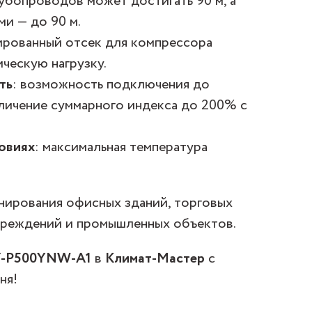
рубопроводов может достигать 90 м, а
и — до 90 м.
ированный отсек для компрессора
ческую нагрузку.
ть
: возможность подключения до
еличение суммарного индекса до 200% с
ловиях
: максимальная температура
ирования офисных зданий, торговых
учреждений и промышленных объектов.
HY-P500YNW-A1
в
Климат-Мастер
с
ня!