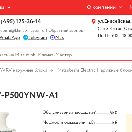
О компании
ва
 (495) 125-36-14
ул.Енисейская,
Стр. 3, 4 этаж, О
|
subishi@klimat-master.ru
Обратный звонок
Пн-Пт 9:00 - 18:0
WhatsApp
Telegram
Max
/VRV наружные блоки
Mitsubishi Electric Наружные бло
UHY-P500YNW-A1
2
Обслуживаемая площадь, м
550
Мощность охлаждения, кВт
56